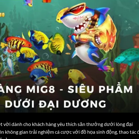
yệt vời dành cho khách hàng yêu thích săn thưởng dưới lòng đại
n không gian trải nghiệm cá cược với đồ họa sinh động, thao tác