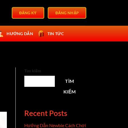
ĐĂNG KÝ
ĐĂNG NHẬP
HƯỚNG DẪN
TIN TỨC
Tìm kiếm
TÌM
KIẾM
Recent Posts
Hướng Dẫn Newbie Cách Chơi