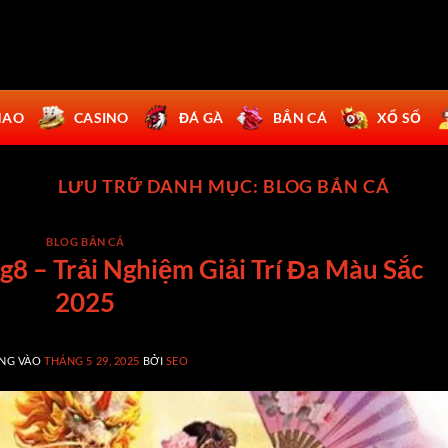
HAO
CASINO
ĐÁ GÀ
BẮN CÁ
XỔ SỐ
LƯU TRỮ DANH MỤC:
BLOG BẮN CÁ
BLOG BẮN CÁ
8 – Trải Nghiệm Giải Trí Đa Màu Sắc
2025
NG VÀO
THÁNG 5 29, 2025
BỞI
SEO