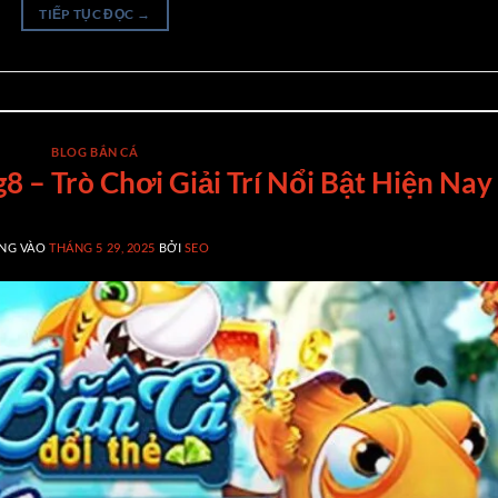
TIẾP TỤC ĐỌC
→
BLOG BẮN CÁ
 – Trò Chơi Giải Trí Nổi Bật Hiện Nay
NG VÀO
THÁNG 5 29, 2025
BỞI
SEO