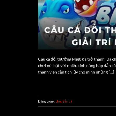
Câu cá đổi thưởng Mig8 đã trở thành lựa ch
chơi nổi bật với nhiều tính năng hấp dẫn c
thành viên cần tích lũy cho mình những […]
Đăng trong
blog Bắn cá