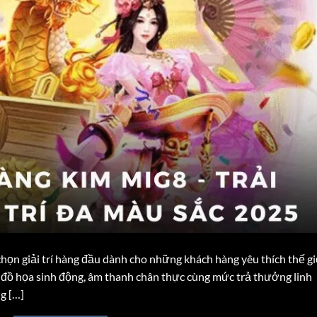
họn giải trí hàng đầu dành cho những khách hàng yêu thích thế gi
 đồ họa sinh động, âm thanh chân thực cùng mức trả thưởng linh
g […]