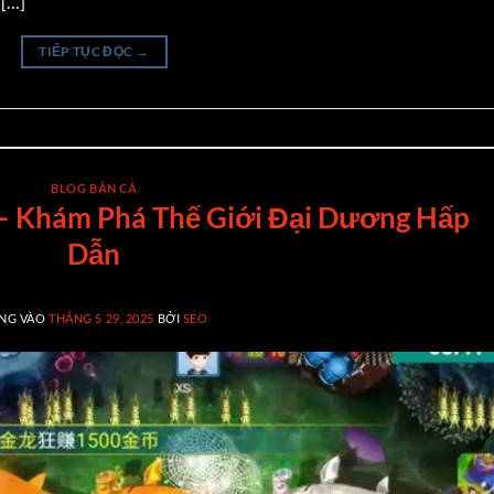
 […]
TIẾP TỤC ĐỌC
→
BLOG BẮN CÁ
 – Khám Phá Thế Giới Đại Dương Hấp
Dẫn
NG VÀO
THÁNG 5 29, 2025
BỞI
SEO