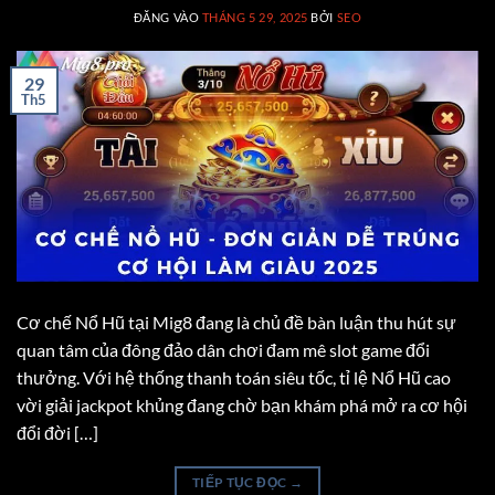
ĐĂNG VÀO
THÁNG 5 29, 2025
BỞI
SEO
29
Th5
Cơ chế Nổ Hũ tại Mig8 đang là chủ đề bàn luận thu hút sự
quan tâm của đông đảo dân chơi đam mê slot game đổi
thưởng. Với hệ thống thanh toán siêu tốc, tỉ lệ Nổ Hũ cao
vời giải jackpot khủng đang chờ bạn khám phá mở ra cơ hội
đổi đời […]
TIẾP TỤC ĐỌC
→