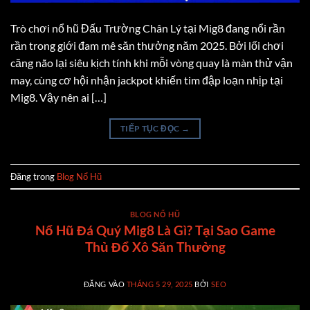
Trò chơi nổ hũ Đấu Trường Chân Lý tại Mig8 đang nổi rần
rần trong giới đam mê săn thưởng năm 2025. Bởi lối chơi
căng não lại siêu kịch tính khi mỗi vòng quay là màn thử vận
may, cùng cơ hội nhận jackpot khiến tim đập loạn nhịp tại
Mig8. Vậy nên ai […]
TIẾP TỤC ĐỌC
→
Đăng trong
Blog Nổ Hũ
BLOG NỔ HŨ
Nổ Hũ Đá Quý Mig8 Là Gì? Tại Sao Game
Thủ Đổ Xô Săn Thưởng
ĐĂNG VÀO
THÁNG 5 29, 2025
BỞI
SEO