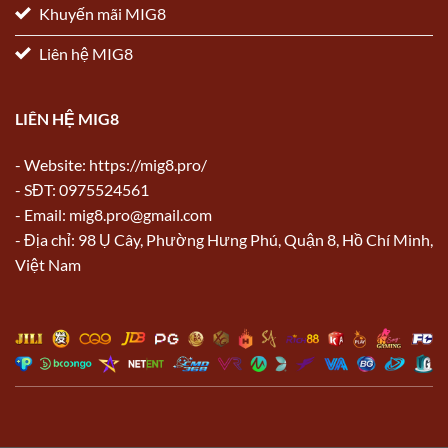
Khuyến mãi MIG8
Liên hệ MIG8
LIÊN HỆ MIG8
- Website: https://mig8.pro/
- SĐT: 0975524561
- Email:
mig8.pro@gmail.com
- Địa chỉ: 98 Ụ Cây, Phường Hưng Phú, Quận 8, Hồ Chí Minh,
Việt Nam