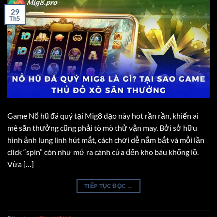
29
Th5
Game Nổ hũ đá quý tại Mig8 dạo này hot rần rần, khiến ai
mê săn thưởng cũng phải tò mò thử vận may. Bởi sở hữu
hình ảnh lung linh hút mắt, cách chơi dễ nắm bắt và mỗi lần
click “spin” còn như mở ra cánh cửa đến kho báu khổng lồ.
Vừa […]
TIẾP TỤC ĐỌC
→