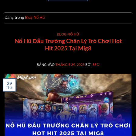
Đăng trong
Blog Nổ Hũ
BLOG NỔ HŨ
Nổ Hũ Đấu Trường Chân Lý Trò Chơi Hot
Hit 2025 Tại Mig8
ĐĂNG VÀO
THÁNG 5 29, 2025
BỞI
SEO
29
Th5