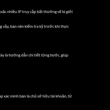
oặc nhiều IP truy cập bất thường sẽ bị giới
g vậy, bạn nên kiểm tra kỹ trước khi thực
ây là hướng dẫn chi tiết từng bước, giúp
p xác minh bạn là chủ sở hữu tài khoản, từ