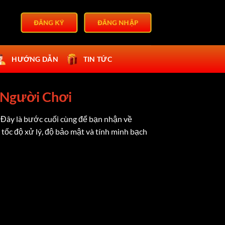
ĐĂNG KÝ
ĐĂNG NHẬP
HƯỚNG DẪN
TIN TỨC
 Người Chơi
. Đây là bước cuối cùng để bạn nhận về
 tốc độ xử lý, độ bảo mật và tính minh bạch