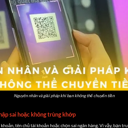
Nguyên nhân và giải pháp khi bạn không thể chuyển tiền
nhập sai hoặc không trùng khớp
 khoản, tên chủ tài khoản hoặc chọn sai ngân hàng. Vì vậy, bạn tru