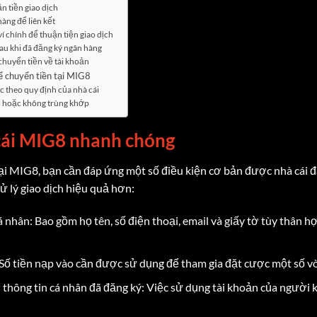
n tiền giao dịch
àng để liên kết
í chính để thuận tiện giao dịch
au khi đã đăng ký ngân hàng
chuyển tiền về tài khoản
ể chuyển tiền tại MIG8
 theo quy định của nhà cái
ai hoặc không trùng khớp
 cái MIG8 nhanh chóng
tại MIG8, bạn cần đáp ứng một số điều kiện cơ bản được nhà cái 
ử lý giao dịch hiệu quả hơn:
 nhân: Bao gồm họ tên, số điện thoại, email và giấy tờ tùy thân hợ
ố tiền nạp vào cần được sử dụng để tham gia đặt cược một số vòn
thông tin cá nhân đã đăng ký: Việc sử dụng tài khoản của người k