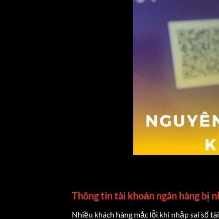
Thông tin tài khoản ngân hàng bị 
Nhiều khách hàng mắc lỗi khi nhập sai số tài