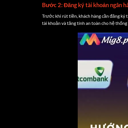
Bước 2: Đăng ký tài khoản ngân hà
Trước khi rút tiền, khách hàng cần đăng ký
tài khoản và tăng tính an toàn cho hệ thống t