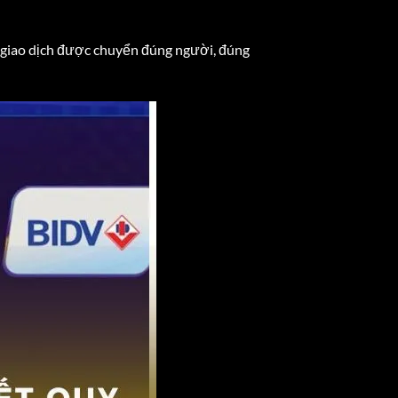
i giao dịch được chuyển đúng người, đúng